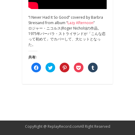
”I Never Had It So Good” covered by Barbra
Streisand from album “
Lazy Afternoon
”
ロジャー・ニコルス(Roger Nichols)の作品。
1975年バーバラ・ストライサンドが「こんな恋
って初めて」でカバーして、大ヒットとなっ
た。
共有:
Facebook
ク
ク
ク
ク
で
リ
リ
リ
リ
共
ッ
ッ
ッ
ッ
有
ク
ク
ク
ク
す
し
し
し
し
る
て
て
て
て
に
Twitter
Pinterest
Pocket
Tumblr
は
で
で
で
で
ク
共
共
シ
共
リ
有
有
ェ
有
ッ
(新
(新
ア
(新
ク
し
し
(新
し
し
い
い
し
い
て
ウ
ウ
い
ウ
く
ィ
ィ
ウ
ィ
だ
ン
ン
ィ
ン
さ
ド
ド
ン
ド
CopyRight @
ReplayRecord.com
All Right Reserved
い
ウ
ウ
ド
ウ
(新
で
で
ウ
で